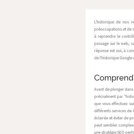
L'historique de nos r
préoccupations et de n
à reprendre le contrôl
passage sur le web, s
réponse est oui, à con
de l'historique Google 
Comprendre
Avant de plonger dans 
précisément par "histo
que vous effectuez su
différents services de
éclairée et éviter de p
peut sembler complexe,
une stratégie SEO perf