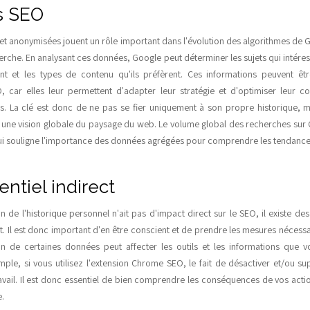
ts SEO
t anonymisées jouent un rôle important dans l'évolution des algorithmes de Goo
che. En analysant ces données, Google peut déterminer les sujets qui intéress
isent et les types de contenu qu'ils préfèrent. Ces informations peuvent êt
, car elles leur permettent d'adapter leur stratégie et d'optimiser leur c
urs. La clé est donc de ne pas se fier uniquement à son propre historique, mai
 une vision globale du paysage du web. Le volume global des recherches sur
 qui souligne l'importance des données agrégées pour comprendre les tendanc
ntiel indirect
 de l'historique personnel n'ait pas d'impact direct sur le SEO, il existe de
t. Il est donc important d'en être conscient et de prendre les mesures nécess
on de certaines données peut affecter les outils et les informations que vo
mple, si vous utilisez l'extension Chrome SEO, le fait de désactiver et/ou s
avail. Il est donc essentiel de bien comprendre les conséquences de vos act
e.