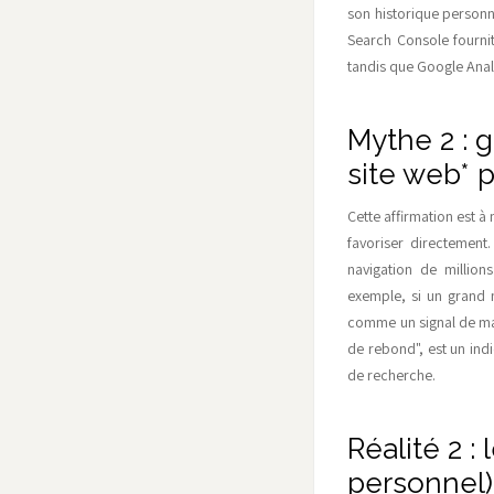
son historique personne
Search Console fourni
tandis que Google Analy
Mythe 2 : g
site web* p
Cette affirmation est à
favoriser directement
navigation de million
exemple, si un grand n
comme un signal de ma
de rebond", est un indi
de recherche.
Réalité 2 
personnel)