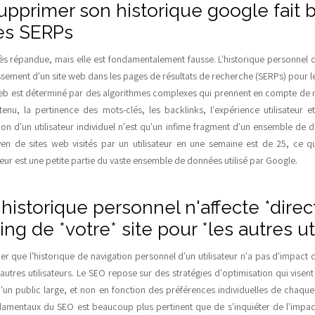
supprimer son historique google fait 
les SERPs
ès répandue, mais elle est fondamentalement fausse. L'historique personnel d'
sement d'un site web dans les pages de résultats de recherche (SERPs) pour les
web est déterminé par des algorithmes complexes qui prennent en compte de n
enu, la pertinence des mots-clés, les backlinks, l'expérience utilisateur et
tion d'un utilisateur individuel n'est qu'un infime fragment d'un ensemble d
n de sites web visités par un utilisateur en une semaine est de 25, ce q
sateur est une petite partie du vaste ensemble de données utilisé par Google.
 l'historique personnel n'affecte *dir
ing de *votre* site pour *les autres ut
gner que l'historique de navigation personnel d'un utilisateur n'a pas d'impact 
autres utilisateurs. Le SEO repose sur des stratégies d'optimisation qui visent à
'un public large, et non en fonction des préférences individuelles de chaque
ndamentaux du SEO est beaucoup plus pertinent que de s'inquiéter de l'impa