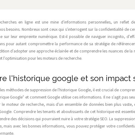
echerches en ligne est une mine d'informations personnelles, un reflet d
os besoins. Nombreux sont ceux qui s'interrogent sur la confidentialité de c
e sur leur empreinte numérique. Est-il possible de naviguer incognito, d'ef
ans pour autant compromettre la performance de sa stratégie de référencem
dition d'adopter une approche éclairée et de comprendre les nuances de la re
et l'optimisation pour les moteurs de recherche.
 l'historique google et son impact 
les méthodes de suppression de l'historique Google, il est crucial de compre
rique Google" et comment Google utilise ces informations. Il ne s'agit pas s
r le moteur de recherche, mais d'un ensemble de données bien plus vaste, co
 Google. Comprendre les tenants et aboutissants de cet historique est essenti
rendre des décisions qui pourraient nuire à votre stratégie SEO. La suppressio
 mais avec les bonnes informations, vous pouvez protéger votre confidentia
ormante.