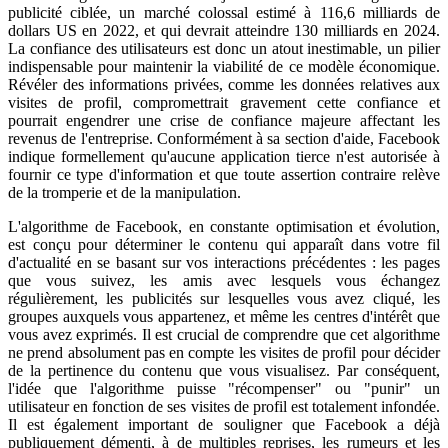
publicité ciblée, un marché colossal estimé à 116,6 milliards de
dollars US en 2022, et qui devrait atteindre 130 milliards en 2024.
La confiance des utilisateurs est donc un atout inestimable, un pilier
indispensable pour maintenir la viabilité de ce modèle économique.
Révéler des informations privées, comme les données relatives aux
visites de profil, compromettrait gravement cette confiance et
pourrait engendrer une crise de confiance majeure affectant les
revenus de l'entreprise. Conformément à sa section d'aide, Facebook
indique formellement qu'aucune application tierce n'est autorisée à
fournir ce type d'information et que toute assertion contraire relève
de la tromperie et de la manipulation.
L'algorithme de Facebook, en constante optimisation et évolution,
est conçu pour déterminer le contenu qui apparaît dans votre fil
d'actualité en se basant sur vos interactions précédentes : les pages
que vous suivez, les amis avec lesquels vous échangez
régulièrement, les publicités sur lesquelles vous avez cliqué, les
groupes auxquels vous appartenez, et même les centres d'intérêt que
vous avez exprimés. Il est crucial de comprendre que cet algorithme
ne prend absolument pas en compte les visites de profil pour décider
de la pertinence du contenu que vous visualisez. Par conséquent,
l'idée que l'algorithme puisse "récompenser" ou "punir" un
utilisateur en fonction de ses visites de profil est totalement infondée.
Il est également important de souligner que Facebook a déjà
publiquement démenti, à de multiples reprises, les rumeurs et les